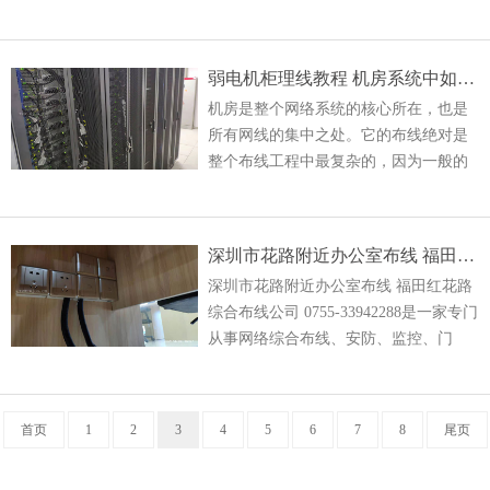
余量，以适应端接、检测和变更;
弱电机柜理线教程 机房系统中如何规范机柜布线
机房是整个网络系统的核心所在，也是
所有网线的集中之处。它的布线绝对是
整个布线工程中最复杂的，因为一般的
机房中都会有成百上千条各种电缆，其
中包括电源线和网线，在大型的网络
中，还可能有上万条，甚至几十万条
深圳市花路附近办公室布线 福田红花路综合布线公司
深圳市花路附近办公室布线 福田红花路
综合布线公司 0755-33942288是一家专门
从事网络综合布线、安防、监控、门
禁、强电安装改造，互联网信息系统建
设维护的专业公司,完成过许多项目类
型，
首页
1
2
3
4
5
6
7
8
尾页