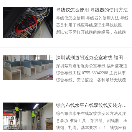
以人为本，客户
寻线仪怎么使用 寻线器的使用方法
寻线仪怎么使用 寻线器的使用方法 寻线
器是利用了感应寻线原理来寻找线缆，
所以它不需打开线缆的绝缘层，在线缆
外皮上的不同部位找到信号。它由信号
震荡发声器和寻线器及相应的适配线组
成
深圳紫荆道附近办公室布线 福田蓝花道综合布线工程
深圳紫荆道附近办公室布线 福田蓝花道
综合布线工程 0755-33942288 主要从事
综合布线、安防监控、各种场所无线覆
盖、城中村小区网络建设维护,机房建
设、网络维护、集团电话、楼
综合布线水平布线双绞线安装方法及注意事项
综合布线水平布线双绞线安装方法及注
意事项 准备工具：穿线器、割线器、压
线钳、扎绳。基本要求： 1、线缆应有