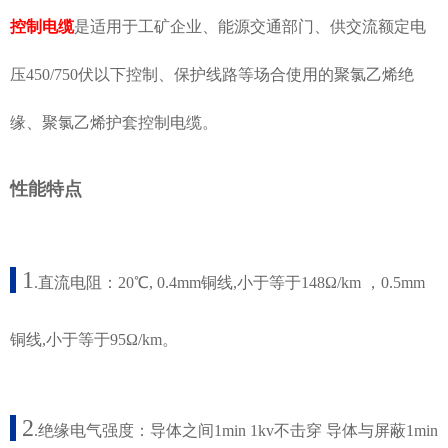
控制电缆
是适用于工矿企业、能源交通部门、供交流额定电
压450/750伏以下控制、保护线路等场合使用的聚氯乙烯绝
缘、聚氯乙烯护套控制电缆。
性能特点
1
.直流电阻：20℃, 0.4mm铜线,小于等于148Ω/km ，0.5mm
铜线,小于等于95Ω/km。
2
.绝缘电气强度：导体之间1min 1kv不击穿 导体与屏蔽1min