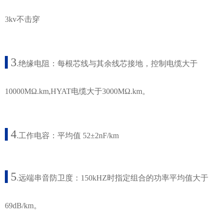
3kv不击穿
3
.绝缘电阻：每根芯线与其余线芯接地，控制电缆大于
10000MΩ.km,HYAT电缆大于3000MΩ.km。
4
.工作电容：平均值 52±2nF/km
5
.远端串音防卫度：150kHZ时指定组合的功率平均值大于
69dB/km。